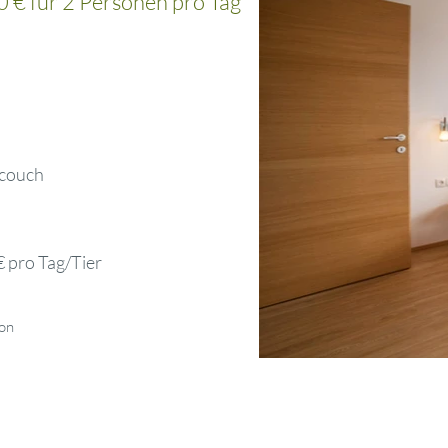
0 € für 2 Personen pro Tag
fcouch
€ pro Tag/Tier
son