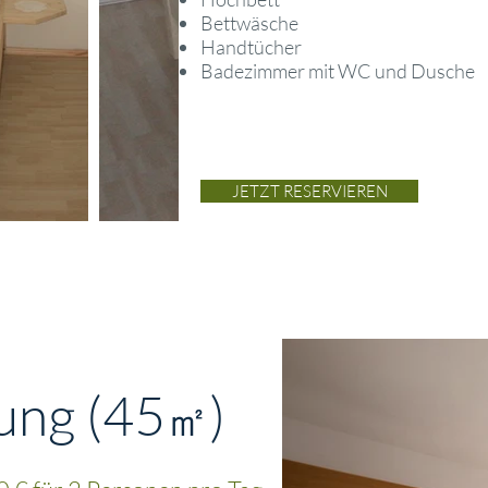
Bettwäsche
Handtücher
Badezimmer mit WC und Dusche
JETZT RESERVIEREN
ung (45
)
㎡