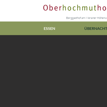
Berggasthof am Meraner Höhen
ESSEN
ÜBERNACH