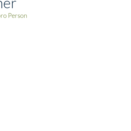
mer
pro Person
t